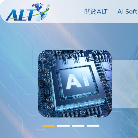
關於ALT
AI Soft