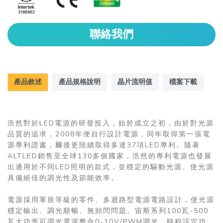
聯絡我們
產品敘述
產品規格說明
晶片流明值
檔案下載
浩然對於LED電源的研發投入，始於成立之初，由於對光源
品質的追求，2008年便自行設計電源，同年取得第一張電
源專利證書，爾後更陸續取得多達37項LED專利。隨著
ALTLED銷售至全球130多個國家，浩然的專利電源也發展
出適用於不同LED照明的款式，並穩定的驅動光源、使光源
具備絕佳的調光性及節能效率。
電源採用軍規等級的零件、多迴路型電源電路設計，使光源
穩定輸出、調光順暢、無頻閃問題。宙斯系列100瓦-500
瓦大功率可調光電源整合0-10V/PWM調光、時程設定功