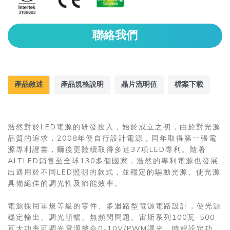
聯絡我們
產品敘述
產品規格說明
晶片流明值
檔案下載
浩然對於LED電源的研發投入，始於成立之初，由於對光源
品質的追求，2008年便自行設計電源，同年取得第一張電
源專利證書，爾後更陸續取得多達37項LED專利。隨著
ALTLED銷售至全球130多個國家，浩然的專利電源也發展
出適用於不同LED照明的款式，並穩定的驅動光源、使光源
具備絕佳的調光性及節能效率。
電源採用軍規等級的零件、多迴路型電源電路設計，使光源
穩定輸出、調光順暢、無頻閃問題。宙斯系列100瓦-500
瓦大功率可調光電源整合0-10V/PWM調光、時程設定功