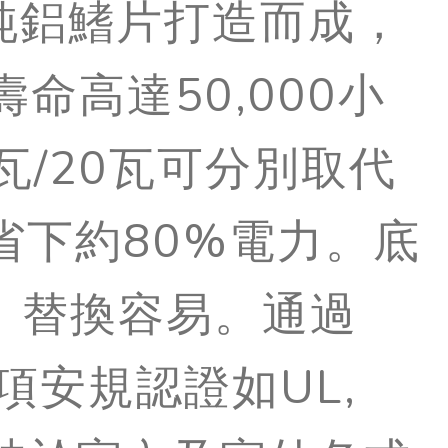
58片純鋁鰭片打造而成，
命高達50,000小
15瓦/20瓦可分別取代
0，省下約80%電力。底
同，替換容易。通過
項安規認證如UL,