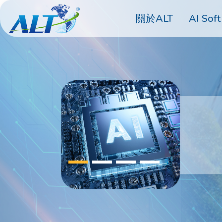
關於ALT
AI Soft