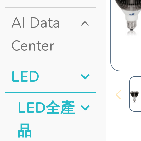
AI Data
Center
LED
LED全產
品