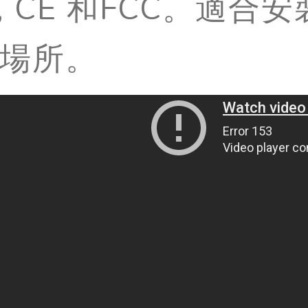
E, CE 和FCC。適
場所。