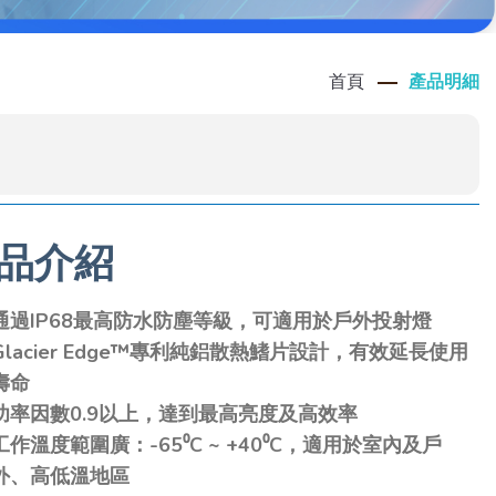
首頁
產品明細
品介紹
通過IP68最高防水防塵等級，可適用於戶外投射燈
Glacier Edge™專利純鋁散熱鰭片設計，有效延長使用
壽命
功率因數0.9以上，達到最高亮度及高效率
工作溫度範圍廣：-65⁰C ~ +40⁰C，適用於室內及戶
外、高低溫地區