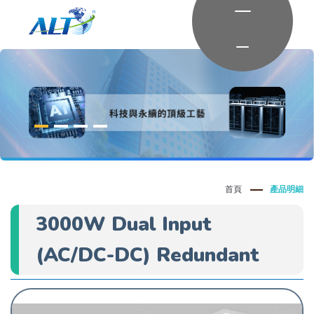
首頁
產品明細
3000W Dual Input
(AC/DC-DC) Redundant