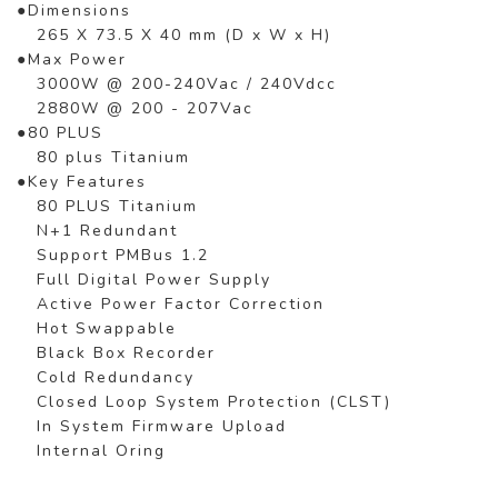
●Dimensions
265 X 73.5 X 40 mm (D x W x H)
●Max Power
3000W @ 200-240Vac / 240Vdcc
2880W @ 200 - 207Vac
●80 PLUS
80 plus Titanium
●Key Features
80 PLUS Titanium
N+1 Redundant
Support PMBus 1.2
Full Digital Power Supply
Active Power Factor Correction
Hot Swappable
Black Box Recorder
Cold Redundancy
Closed Loop System Protection (CLST)
In System Firmware Upload
Internal Oring