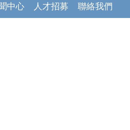
聞中心
人才招募
聯絡我們
資訊
Top
: 新北市樹林區
街一段1號之65
02-2680-8068