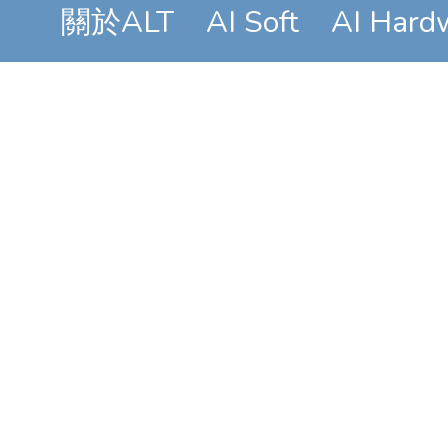
關於ALT
AI Soft
AI Hard
公司簡介
地址: 235新北市中和
區建八路2號16樓之8
電話: +886-2-8226-
1289
傳真: +886-2-8226-