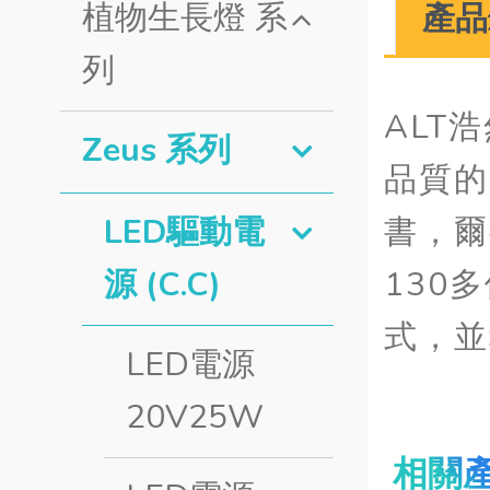
植物生長燈 系
產品
列
ALT
Zeus 系列
品質的
書，爾
LED驅動電
130
源 (C.C)
式，並
LED電源
20V25W
相關