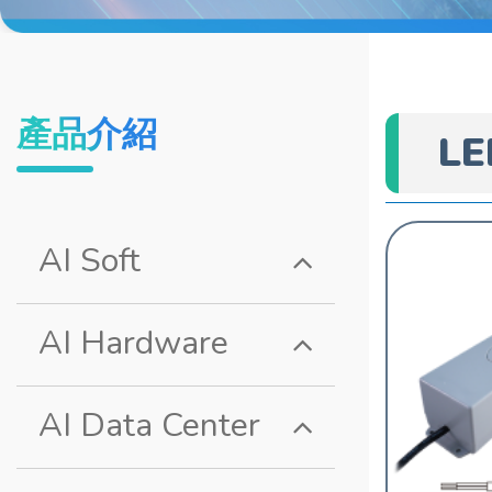
產品介紹
L
AI Soft
AI Hardware
AI Data Center