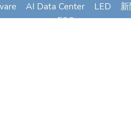
ware
AI Data Center
LED
新
ESG
八德廠資訊
樹林廠
地址: 桃園市八德區
地址
長安街306號
柑園
電話: 03-
電話: 
3671688#601