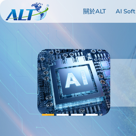
關於ALT
AI Soft