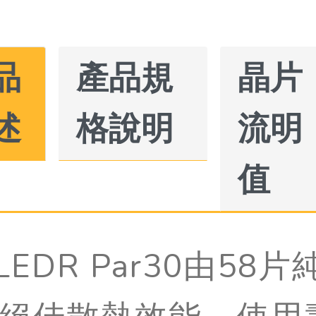
品
產品規
晶片
述
格說明
流明
值
TLEDR Par30由5