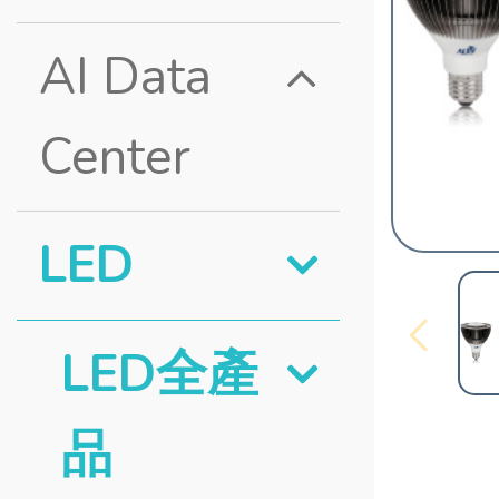
AI Data
Center
LED
LED全產
品