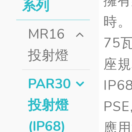
擁有
系列
時。
MR16
75
投射燈
座規
PAR30
IP
投射燈
PS
(IP68)
應用