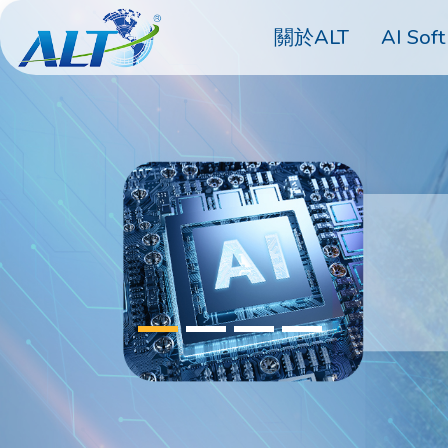
關於ALT
AI Soft