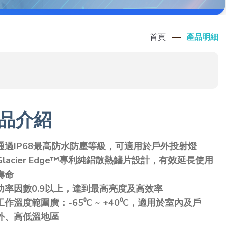
首頁
產品明細
品介紹
通過IP68最高防水防塵等級，可適用於戶外投射燈
Glacier Edge™專利純鋁散熱鰭片設計，有效延長使用
壽命
功率因數0.9以上，達到最高亮度及高效率
工作溫度範圍廣：-65⁰C ~ +40⁰C，適用於室內及戶
外、高低溫地區