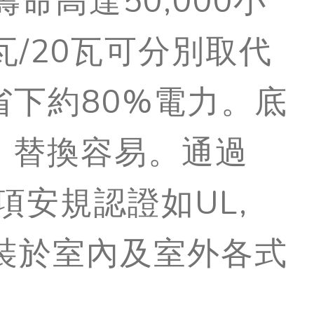
命高達50,000小
15瓦/20瓦可分別取代
0，省下約80%電力。底
同，替換容易。通過
項安規認證如UL,
合安裝於室內及室外各式