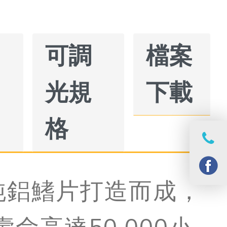
可調
檔案
光規
下載
格
8片純鋁鰭片打造而成，