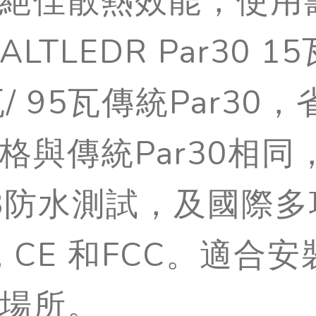
絕佳散熱效能，使用壽
ALTLEDR Par30 
瓦/ 95瓦傳統Par3
格與傳統Par30相
68防水測試，及國際多
E, CE 和FCC。適
場所。