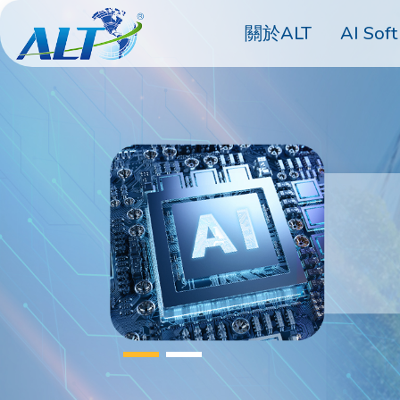
關於ALT
AI Soft