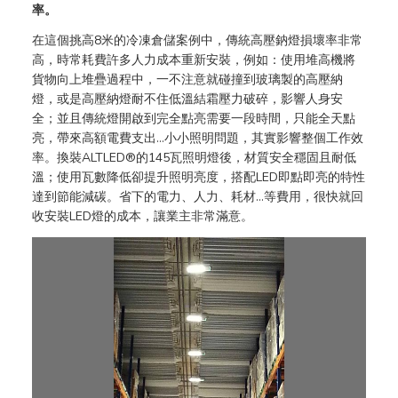
率。
在這個挑高8米的冷凍倉儲案例中，傳統高壓鈉燈損壞率非常
高，時常耗費許多人力成本重新安裝，例如：使用堆高機將
貨物向上堆疊過程中，一不注意就碰撞到玻璃製的高壓納
燈，或是高壓納燈耐不住低溫結霜壓力破碎，影響人身安
全；並且傳統燈開啟到完全點亮需要一段時間，只能全天點
亮，帶來高額電費支出…小小照明問題，其實影響整個工作效
率。換裝ALTLED®的145瓦照明燈後，材質安全穩固且耐低
溫；使用瓦數降低卻提升照明亮度，搭配LED即點即亮的特性
達到節能減碳。省下的電力、人力、耗材…等費用，很快就回
收安裝LED燈的成本，讓業主非常滿意。